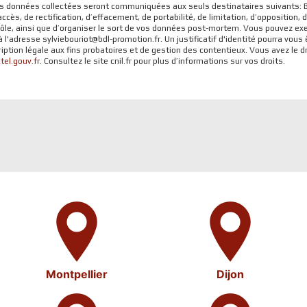
 Les données collectées seront communiquées aux seuls destinataires suivants
ccès, de rectification, d’effacement, de portabilité, de limitation, d’opposition
rôle, ainsi que d’organiser le sort de vos données post-mortem. Vous pouvez exe
 à l'adresse sylviebouriot@bdl-promotion.fr. Un justificatif d'identité pourra 
ption légale aux fins probatoires et de gestion des contentieux. Vous avez le dro
tel.gouv.fr
. Consultez le site cnil.fr pour plus d’informations sur vos droits.
Montpellier
Dijon