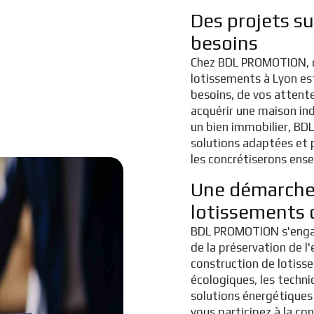
Des projets s
besoins
Chez BDL PROMOTION, c
lotissements à Lyon es
besoins, de vos attent
acquérir une maison indi
un bien immobilier, B
solutions adaptées et 
les concrétiserons ens
Une démarche
lotissements 
BDL PROMOTION s'engag
de la préservation de l
construction de lotisse
écologiques, les techn
solutions énergétiques
vous participez à la con