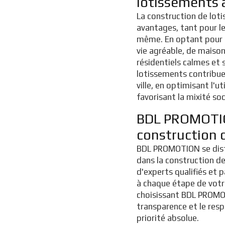
lotissements 
La construction de lot
avantages, tant pour les
même. En optant pour u
vie agréable, de maisons
résidentiels calmes et s
lotissements contribu
ville, en optimisant l'u
favorisant la mixité soc
BDL PROMOTION
construction 
BDL PROMOTION se disti
dans la construction d
d'experts qualifiés e
à chaque étape de votre 
choisissant BDL PROMOT
transparence et le resp
priorité absolue.