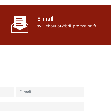
E-mail
sylviebouriot@bdl-promotion.fr