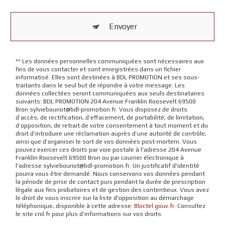
Envoyer
** Les données personnelles communiquées sont nécessaires aux
fins de vous contacter et sont enregistrées dans un fichier
informatisé. Elles sont destinées à BDL PROMOTION et ses sous-
traitants dans le seul but de répondre à votre message. Les
données collectées seront communiquées aux seuls destinataires
suivants: BDL PROMOTION 204 Avenue Franklin Roosevelt 69500
Bron sylviebouriot@bdl-promotion.fr. Vous disposez de droits
d’accès, de rectification, d’effacement, de portabilité, de limitation,
d’opposition, de retrait de votre consentement à tout moment et du
droit d’introduire une réclamation auprès d’une autorité de contrôle,
ainsi que d’organiser le sort de vos données post-mortem. Vous
pouvez exercer ces droits par voie postale à l'adresse 204 Avenue
Franklin Roosevelt 69500 Bron ou par courrier électronique à
l'adresse sylviebouriot@bdl-promotion.fr. Un justificatif d'identité
pourra vous être demandé. Nous conservons vos données pendant
la période de prise de contact puis pendant la durée de prescription
légale aux fins probatoires et de gestion des contentieux. Vous avez
le droit de vous inscrire sur la liste d'opposition au démarchage
téléphonique, disponible à cette adresse:
Bloctel.gouv.fr
. Consultez
le site cnil.fr pour plus d’informations sur vos droits.