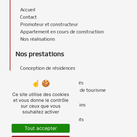
Accueil
Contact
Promoteur et constructeur
Appartement en cours de construction
Nos réalisations
Nos prestations
Conception de résidences
Promoteur immobilier
Construction de copropriétés
Construction de résidences de tourisme
Ce site utilise des cookies
Construction de résidences
et vous donne le contrôle
Recherche foncière de terrains
sur ceux que vous
souhaitez activer
Constructeur immobilier
Construction de lotissements
Tout accepter