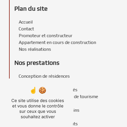
Plan du site
Accueil
Contact
Promoteur et constructeur
Appartement en cours de construction
Nos réalisations
Nos prestations
Conception de résidences
Promoteur immobilier
Construction de copropriétés
Construction de résidences de tourisme
Ce site utilise des cookies
Construction de résidences
et vous donne le contrôle
Recherche foncière de terrains
sur ceux que vous
souhaitez activer
Constructeur immobilier
Construction de lotissements