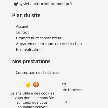
sylviebouriot@bdl-promotion.fr
Plan du site
Accueil
Contact
Promoteur et constructeur
Appartement en cours de construction
Nos réalisations
Nos prestations
Conception de résidences
Promoteur immobilier
Construction de copropriétés
Construction de résidences de tourisme
Ce site utilise des cookies
Construction de résidences
et vous donne le contrôle
Recherche foncière de terrains
sur ceux que vous
souhaitez activer
Constructeur immobilier