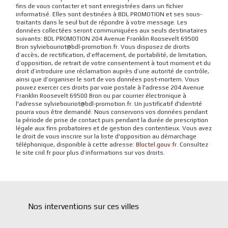
fins de vous contacter et sont enregistrées dans un fichier
informatisé. Elles sont destinées à BDL PROMOTION et ses sous-
traitants dans le seul but de répondre à votre message. Les
données collectées seront communiquées aux seuls destinataires
suivants: BDL PROMOTION 204 Avenue Franklin Roosevelt 69500
Bron sylviebouriot@bdl-promotion.fr. Vous disposez de droits
d’accès, de rectification, d’effacement, de portabilité, de limitation,
d’opposition, de retrait de votre consentement à tout moment et du
droit d’introduire une réclamation auprès d’une autorité de contrôle,
ainsi que d’organiser le sort de vos données post-mortem. Vous
pouvez exercer ces droits par voie postale à l'adresse 204 Avenue
Franklin Roosevelt 69500 Bron ou par courrier électronique à
l'adresse sylviebouriot@bdl-promotion.fr. Un justificatif d'identité
pourra vous être demandé. Nous conservons vos données pendant
la période de prise de contact puis pendant la durée de prescription
légale aux fins probatoires et de gestion des contentieux. Vous avez
le droit de vous inscrire sur la liste d'opposition au démarchage
téléphonique, disponible à cette adresse:
Bloctel.gouv.fr
. Consultez
le site cnil.fr pour plus d’informations sur vos droits.
Nos interventions sur ces villes