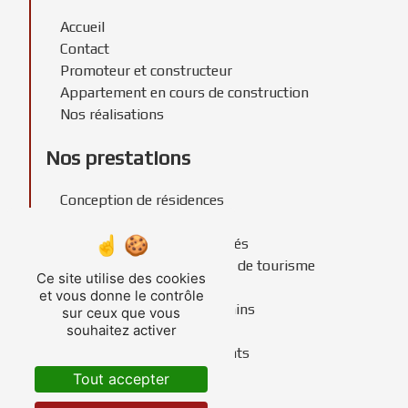
Accueil
Contact
Promoteur et constructeur
Appartement en cours de construction
Nos réalisations
Nos prestations
Conception de résidences
Promoteur immobilier
Construction de copropriétés
Construction de résidences de tourisme
Ce site utilise des cookies
Construction de résidences
et vous donne le contrôle
Recherche foncière de terrains
sur ceux que vous
souhaitez activer
Constructeur immobilier
Construction de lotissements
Tout accepter